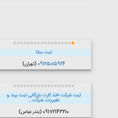
ثبت سانا
09125015924
(تهران)
ثبت شرکت اخذ کارت بازرگانی ثبت برند و
تغییرات شرکت...
09172143210 (بندر عباس)