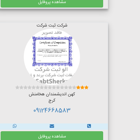
مشاهده پروفایل
شرکت ثبت شرکت
کهن اندیشمندان هخامنش
کرج
09124668583
مشاهده پروفایل