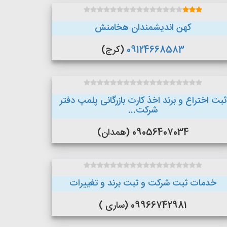
کهن اندیشمندان هخامنش
09124668583
(کرج)
ثبت اختراع و برند اخذ کارت بازرگانی پلمپ دفتر
شرکت...
09056407034 (همدان)
خدمات ثبت شرکت و ثبت برند و تغییرات
09966742981 (ساری )