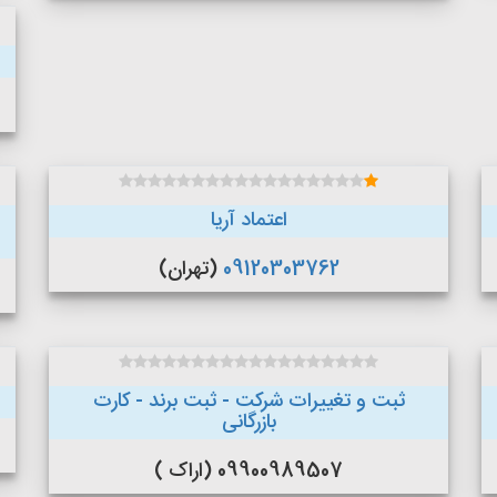
اعتماد آریا
09120303762
(تهران)
ثبت و تغییرات شرکت - ثبت برند - کارت
بازرگانی
09900989507 (اراک )