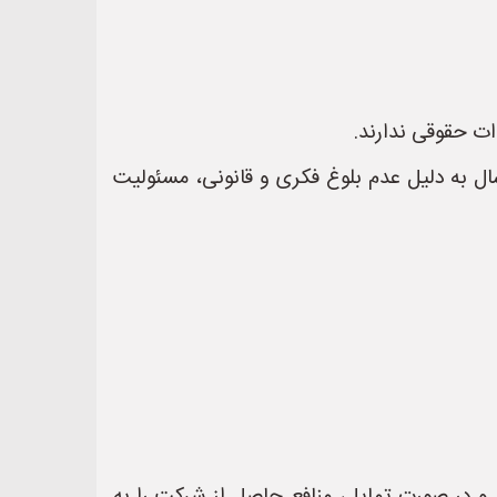
 مسئولیت مدنی و کیفری:** در صورت بروز هرگونه مشکل یا تخلف در فعالیت شرکت، فرزند زیر 18 سال به دلیل عدم بلوغ فکری و قانونی، مسئولیت