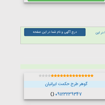
درج آگهی و نام شما در این صفحه
در این
گوهر طرح حکمت ایرانیان
()
09123239347