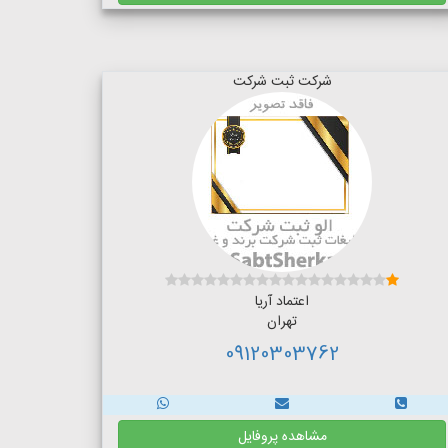
شرکت ثبت شرکت
اعتماد آریا
تهران
09120303762
مشاهده پروفایل