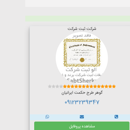
شرکت ثبت شرکت
گوهر طرح حکمت ایرانیان
09123239347
مشاهده پروفایل