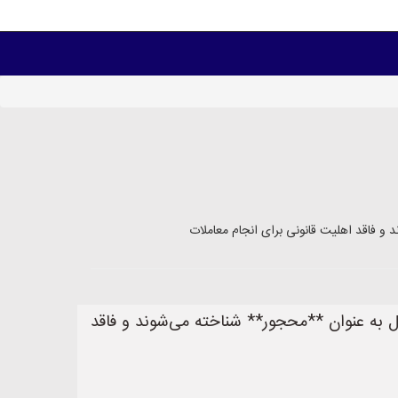
ان امکان ثبت شرکت به نام فرزند زیر 18 سال وجود ندارد. طبق قانون مدنی ایران، افراد زیر 18 سال به عنوان **محجور** شناخته می‌شوند و فاقد