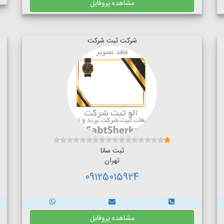
مشاهده پروفایل
شرکت ثبت شرکت
ثبت سانا
تهران
09125015924
مشاهده پروفایل