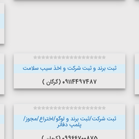
ثبت برند و ثبت شرکت و اخذ سیب سلامت
09114497487 (گرگان )
ثبت شرکت/ثبت برند و لوگو/اختراع/مجوز/
پلمپ دفاتر
09966700875 (کرمان )