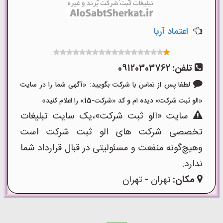
اعتماد آریا
تلفن:
09120303762
لطفا پس از تماس با شرکت بگویید: «آگهی شما را در سایت
«الو ثبت شرکت» دیده ام و کد «شرکت-15» را اعلام کنید»
سایت «الو ثبت شرکت»،یک سایت تبلیغات
تخصصی شرکت های الو ثبت شرکت است
وهیچ‌گونه منفعت و مسئولیتی در قبال قرارداد شما
ندارد.
مکان:
تهران - تهران