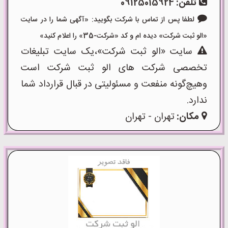
تلفن:
09125015924
لطفا پس از تماس با شرکت بگویید: «آگهی شما را در سایت
«الو ثبت شرکت» دیده ام و کد «شرکت-35» را اعلام کنید»
سایت «الو ثبت شرکت»،یک سایت تبلیغات
تخصصی شرکت های الو ثبت شرکت است
وهیچ‌گونه منفعت و مسئولیتی در قبال قرارداد شما
ندارد.
مکان:
تهران - تهران