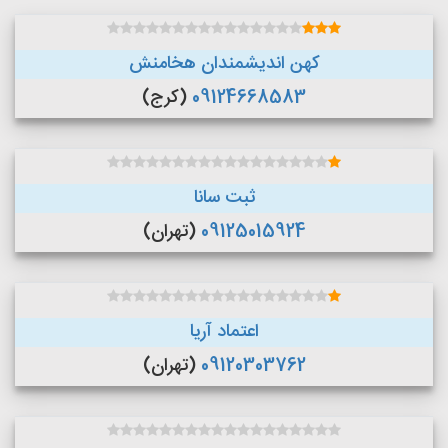
کهن اندیشمندان هخامنش
09124668583
(کرج)
ثبت سانا
09125015924
(تهران)
اعتماد آریا
09120303762
(تهران)