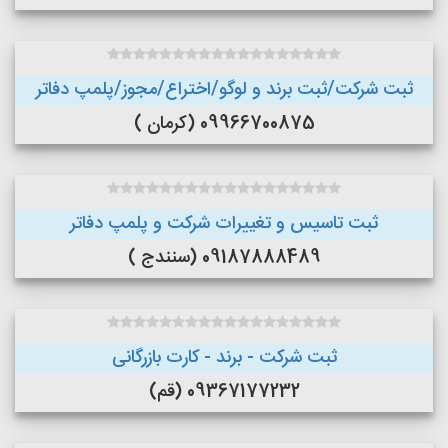
ثبت شرکت/ثبت برند و لوگو/اختراع/مجوز/پلمپ دفاتر
09966700875 (کرمان )
ثبت تاسیس و تغییرات شرکت و پلمپ دفاتر
09187888489 (سنندج )
ثبت شرکت - برند - کارت بازرگانی
09367177232 (قم)