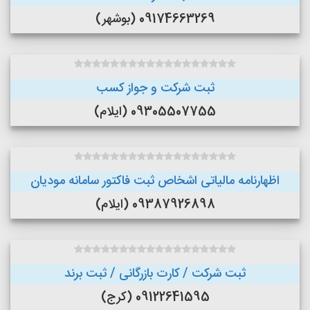
09174663269 (بوشهر)
ثبت شرکت و جواز کسب
09305507755 (ایلام)
اظهارنامه مالیاتی اشخاص ثبت فاکتور سامانه مودیان
09387926898 (ایلام)
ثبت شرکت / کارت بازرگانی / ثبت برند
09122641595 (کرج)