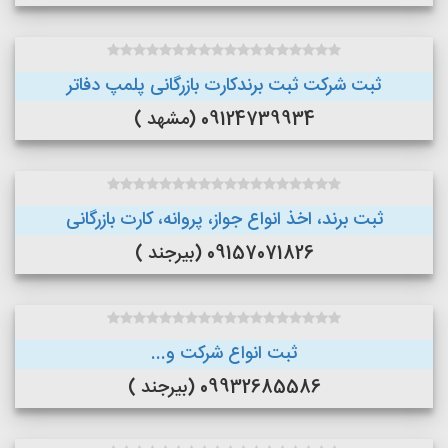
ثبت شرکت ثبت برندکارت بازرگانی پلمپ دفاتر
09124739934 (مشهد )
ثبت برند، اخذ انواع جواز، پروانه، کارت بازرگانی
09157071826 (بیرجند )
ثبت انواع شرکت و...
09932685586 (بیرجند )