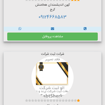
کهن اندیشمندان هخامنش
کرج
09124668583
مشاهده پروفایل
شرکت ثبت شرکت