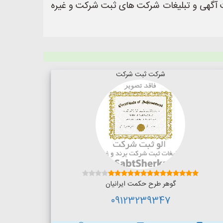
https://www.AloSabtShe یک سایت عالی جهت ثبت آگهی و تبلیغات شرکت های ثبت شرکت و غیره
شرکت ثبت شرکت
گوهر طرح حکمت ایرانیان
09123239347