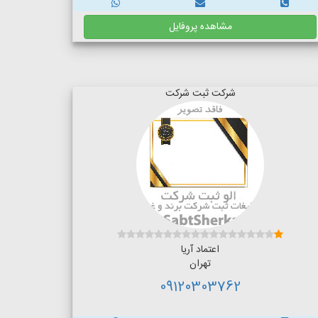
مشاهده پروفایل
شرکت ثبت شرکت
اعتماد آریا
تهران
09120303762