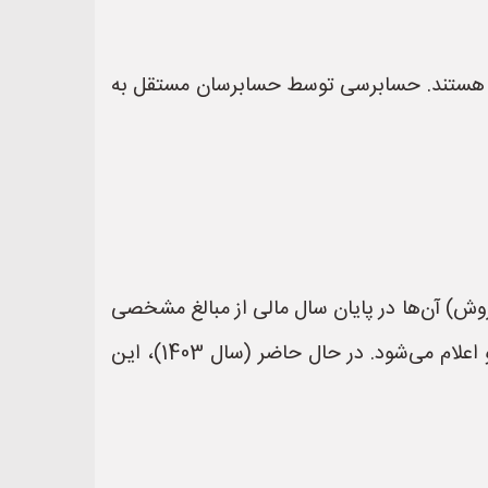
تکا هستند. حسابرسی توسط حسابرسان مستقل به
مد (فروش) آن‌ها در پایان سال مالی از مبالغ مشخصی
بیشتر باشد، ملزم به انتخاب بازرس (حسابرس) هستند. این مبالغ هر ساله توسط سازمان حسابرسی تعیین و اعلام می‌شود. در حال حاضر (سال 1403)، این