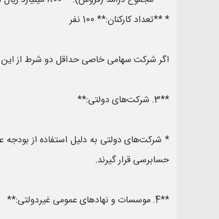
* **مجموع درآمد (فروش):** 800 میلیارد ریال (80 میلیارد تومان)
* **تعداد کارکنان:** 100 نفر
اگر شرکت سهامی خاصی حداقل دو شرط از این س
**3. شرکت‌های دولتی:**
* شرکت‌های دولتی به دلیل استفاده از بودجه 
حسابرسی قرار گیرند.
**4. موسسات و نهادهای عمومی غیردولتی:**