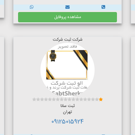
مشاهده پروفایل
شرکت ثبت شرکت
ثبت سانا
تهران
09125015924