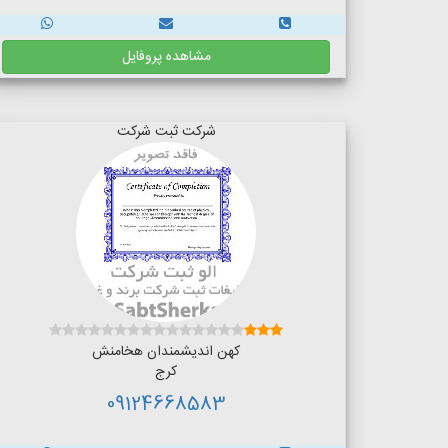
مشاهده پروفایل
شرکت ثبت شرکت
کهن اندیشمندان هخامنش
کرج
09124668583