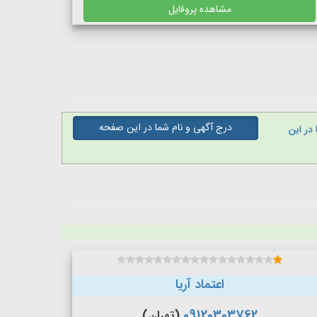
مشاهده پروفایل
درج آگهی و نام شما در این صفحه
در این
اعتماد آریا
09120303762
(تهران)