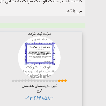
می باشد.
شرکت ثبت شرکت
کهن اندیشمندان هخامنش
کرج
09124668583