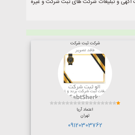
https://www.AloSabtShe یک سایت عالی جهت ثبت آگهی و تبلیغات شرکت های ثبت شرکت و غیره
شرکت ثبت شرکت
اعتماد آریا
تهران
09120303762