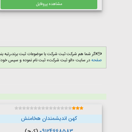
مشاهده پروفایل
اگر شما هم شرکت ثبت شرکت با موضوعات ثبت برند،رتبه بن
صفحه
در سایت «الو ثبت شرکت» ثبت نام نموده و سپس خودتان
کهن اندیشمندان هخامنش
09124668583
(کرج)