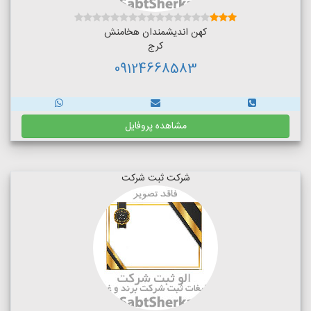
کهن اندیشمندان هخامنش
کرج
09124668583
مشاهده پروفایل
شرکت ثبت شرکت