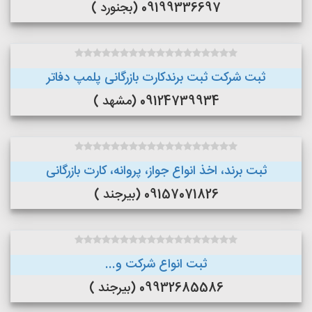
09199336697 (بجنورد )
ثبت شرکت ثبت برندکارت بازرگانی پلمپ دفاتر
09124739934 (مشهد )
ثبت برند، اخذ انواع جواز، پروانه، کارت بازرگانی
09157071826 (بیرجند )
ثبت انواع شرکت و...
09932685586 (بیرجند )