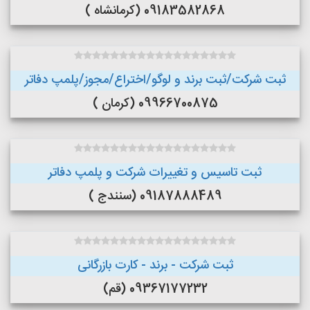
09183582868 (کرمانشاه )
ثبت شرکت/ثبت برند و لوگو/اختراع/مجوز/پلمپ دفاتر
09966700875 (کرمان )
ثبت تاسیس و تغییرات شرکت و پلمپ دفاتر
09187888489 (سنندج )
ثبت شرکت - برند - کارت بازرگانی
09367177232 (قم)