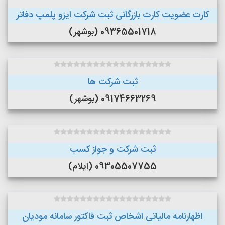
کارت عضویت کارت بازرگانی ثبت شرکت ایزو پلمپ دفاتر
09365501718 (بوشهر)
ثبت شرکت ها
09174663269 (بوشهر)
ثبت شرکت و جواز کسب
09305507755 (ایلام)
اظهارنامه مالیاتی اشخاص ثبت فاکتور سامانه مودیان