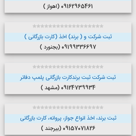
09162965461 (اهواز )
ثبت شرکت و ( برند) اخذ (کارت بازرگانی )
09199336697 (بجنورد )
ثبت شرکت ثبت برندکارت بازرگانی پلمپ دفاتر
09124739934 (مشهد )
ثبت برند، اخذ انواع جواز، پروانه، کارت بازرگانی
09157071826 (بیرجند )