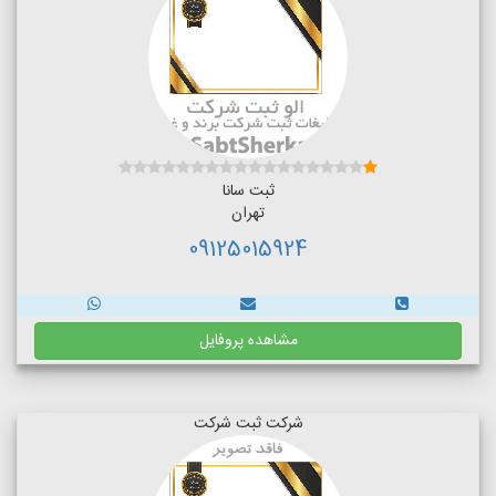
ثبت سانا
تهران
09125015924
مشاهده پروفایل
شرکت ثبت شرکت