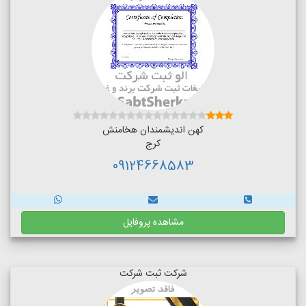
کهن اندیشمندان هخامنش
کرج
09124668583
مشاهده پروفایل
شرکت ثبت شرکت