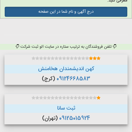
معرفی کنید.
درج آگهی و نام شما در این صفحه
تلفن فروشندگان به ترتیب ستاره در سایت الو ثبت شرکت
کهن اندیشمندان هخامنش
09124668583
(کرج)
ثبت سانا
09125015924
(تهران)