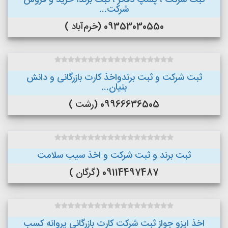
ثبت شرکت ، پلمپ دفاتر ، ثبت برند، خرید و فروش
شرکت...
09353030550 (خرم‌آباد )
ثبت شرکت و ثبت برندواخذ کارت بازرگانی و دانش
بنیان...
09966636505 (رشت )
ثبت برند و ثبت شرکت و اخذ سیب سلامت
09114497487 (گرگان )
اخذ ایزو جواز ثبت شرکت کارت بازرگانی پروانه کسب