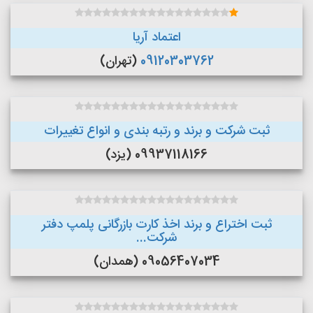
اعتماد آریا
09120303762
(تهران)
ثبت شرکت و برند و رتبه بندی و انواع تغییرات
09937118166 (یزد)
ثبت اختراع و برند اخذ کارت بازرگانی پلمپ دفتر
شرکت...
09056407034 (همدان)