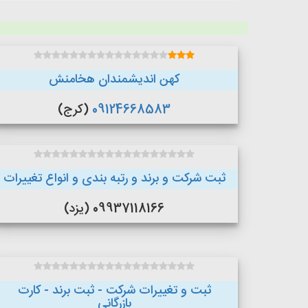
کهن اندیشمندان هخامنش
09124668583
(کرج)
ثبت شرکت و برند و رتبه بندی و انواع تغییرات
09937118166 (یزد)
ثبت و تغییرات شرکت - ثبت برند - کارت
بازرگانی