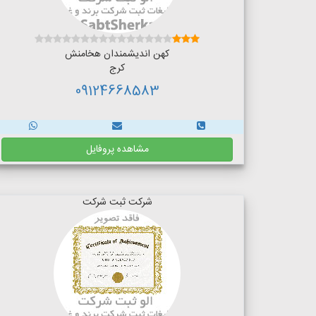
کهن اندیشمندان هخامنش
کرج
09124668583
مشاهده پروفایل
شرکت ثبت شرکت