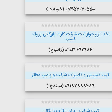
09353030550 (خرم‌آباد )
اخذ ایزو جواز ثبت شرکت کارت بازرگانی پروانه
کسب
09022692984 (یاسوج)
ثبت تاسیس و تغییرات شرکت و پلمپ دفاتر
09187888489 (سنندج )
ثبت شرکت - برند - کارت بازرگانی