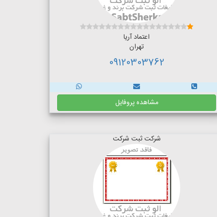
اعتماد آریا
تهران
09120303762
مشاهده پروفایل
شرکت ثبت شرکت