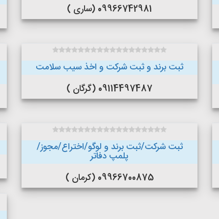
09966742981 (ساری )
ثبت برند و ثبت شرکت و اخذ سیب سلامت
09114497487 (گرگان )
ثبت شرکت/ثبت برند و لوگو/اختراع/مجوز/
پلمپ دفاتر
09966700875 (کرمان )