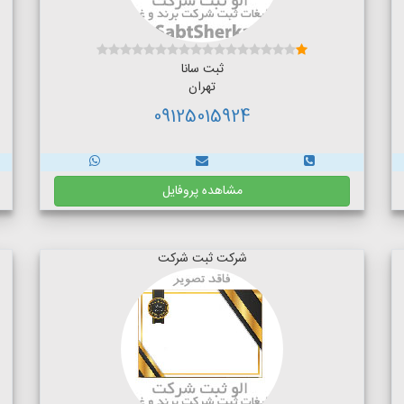
ثبت سانا
تهران
09125015924
مشاهده پروفایل
شرکت ثبت شرکت