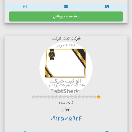
مشاهده پروفایل
شرکت ثبت شرکت
ثبت سانا
تهران
09125015924