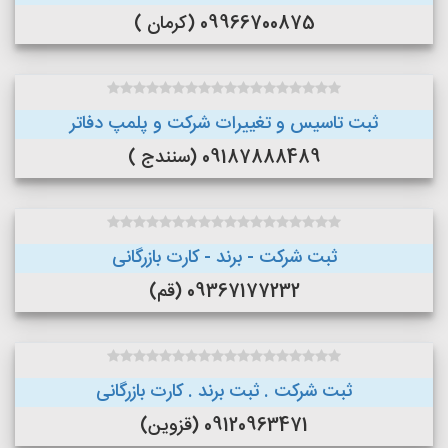
09966700875 (کرمان )
ثبت تاسیس و تغییرات شرکت و پلمپ دفاتر
09187888489 (سنندج )
ثبت شرکت - برند - کارت بازرگانی
09367177232 (قم)
ثبت شرکت . ثبت برند . کارت بازرگانی
09120963471 (قزوین)