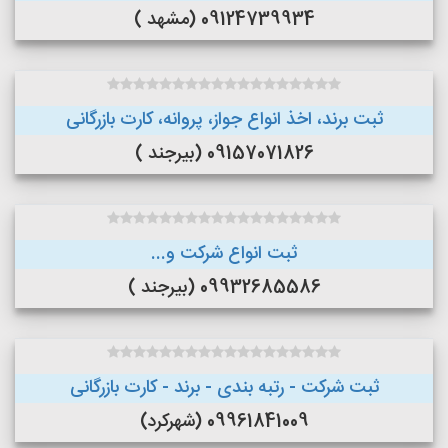
09124739934 (مشهد )
ثبت برند، اخذ انواع جواز، پروانه، کارت بازرگانی
09157071826 (بیرجند )
ثبت انواع شرکت و...
09932685586 (بیرجند )
ثبت شرکت - رتبه بندی - برند - کارت بازرگانی
09961841009 (شهرکرد)