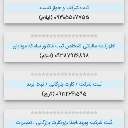
ثبت شرکت و جواز کسب
09305507755 (ایلام)
اظهارنامه مالیاتی اشخاص ثبت فاکتور سامانه مودیان
09387926898 (ایلام)
ثبت شرکت / کارت بازرگانی / ثبت برند
09122641595 (کرج)
ثبت شرکت وبرند،اخذایزو،کارت بازرگانی ، تغییرات