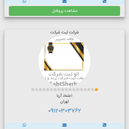
مشاهده پروفایل
شرکت ثبت شرکت
اعتماد آریا
تهران
09120303762