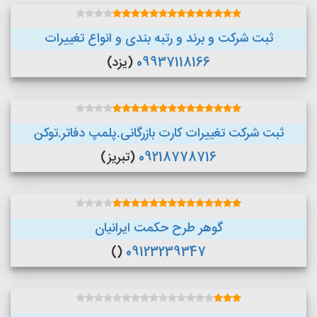
ثبت شرکت و برند و رتبه بندی و انواع تغییرات
09937118166
(یزد)
ثبت شرکت تغییرات کارت بازرگانی.پلمپ دفاتر.توکن
09218778716
(تبریز)
گوهر طرح حکمت ایرانیان
()
09123239347