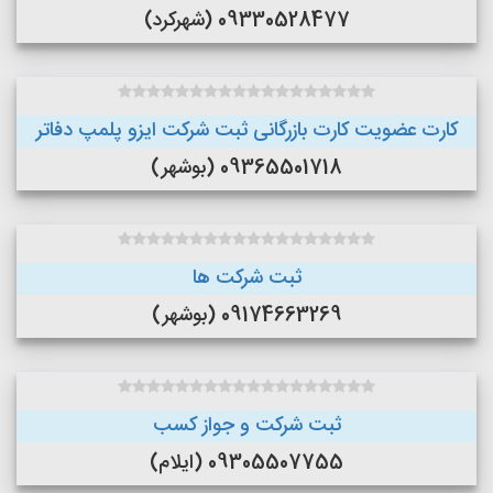
09330528477 (شهرکرد)
کارت عضویت کارت بازرگانی ثبت شرکت ایزو پلمپ دفاتر
09365501718 (بوشهر)
ثبت شرکت ها
09174663269 (بوشهر)
ثبت شرکت و جواز کسب
09305507755 (ایلام)