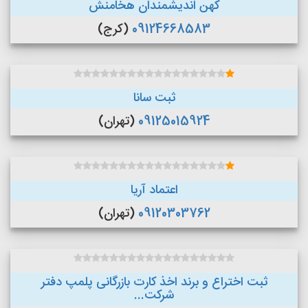
کهن اندیشمندان هخامنش
09124668583
(کرج)
ثبت سانا
09125015924
(تهران)
اعتماد آریا
09120303762
(تهران)
ثبت اختراع و برند اخذ کارت بازرگانی پلمپ دفتر
شرکت...