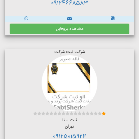
09124668583
مشاهده پروفایل
شرکت ثبت شرکت
ثبت سانا
تهران
09125015924