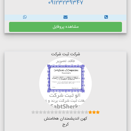
09123239347
مشاهده پروفایل
شرکت ثبت شرکت
کهن اندیشمندان هخامنش
کرج