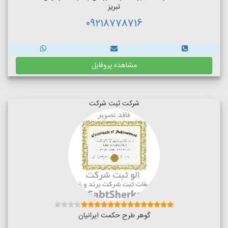
تبریز
09218778716
مشاهده پروفایل
شرکت ثبت شرکت
گوهر طرح حکمت ایرانیان