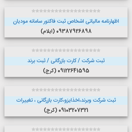
اظهارنامه مالیاتی اشخاص ثبت فاکتور سامانه مودیان
09387926898 (ایلام)
ثبت شرکت / کارت بازرگانی / ثبت برند
09122641595 (کرج)
ثبت شرکت وبرند،اخذایزو،کارت بازرگانی ، تغییرات
09103207321 (کرج)