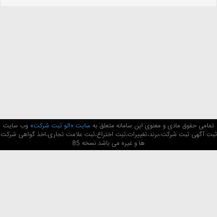
تمامی حقوق مادی و معنوی این سامانه متعلق به
سایت «الو ثبت شرکت»
وب سایت
ثبت آگهی ثبت شرکت،برند،تغییرات،ثبت اختراع،ثبت علامت تجاری،اخذ گواهی شرکت
ها و غیره می باشد نسخه 85