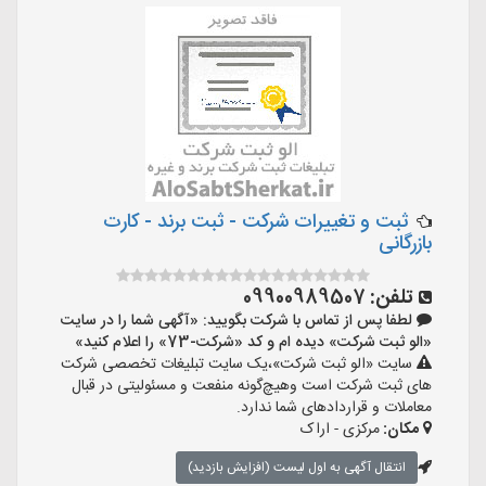
ثبت و تغییرات شرکت - ثبت برند - کارت
بازرگانی
تلفن:
09900989507
لطفا پس از تماس با شرکت بگویید: «آگهی شما را در سایت
«الو ثبت شرکت» دیده ام و کد «شرکت-73» را اعلام کنید»
سایت «الو ثبت شرکت»،یک سایت تبلیغات تخصصی شرکت
های ثبت شرکت است وهیچ‌گونه منفعت و مسئولیتی در قبال
معاملات و قراردادهای شما ندارد.
مکان:
مرکزی - اراک
انتقال آگهی به اول لیست (افزایش بازدید)