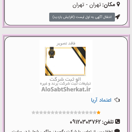
مکان:
تهران - تهران
انتقال آگهی به اول لیست (افزایش بازدید)
اعتماد آریا
تلفن:
09120303762