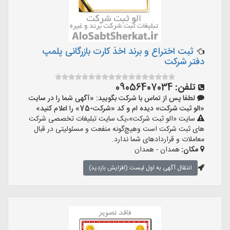
ثبت اختراع و برند اخذ کارت بازرگانی پلمپ
دفتر شرکت
تلفن:
09056407034
لطفا پس از تماس با شرکت بگویید: «آگهی شما را در سایت
«الو ثبت شرکت» دیده ام و کد «شرکت-75» را اعلام کنید»
سایت «الو ثبت شرکت»،یک سایت تبلیغات تخصصی شرکت
های ثبت شرکت است وهیچ‌گونه منفعت و مسئولیتی در قبال
معاملات و قراردادهای شما ندارد.
مکان:
همدان - همدان
انتقال آگهی به اول لیست (افزایش بازدید)