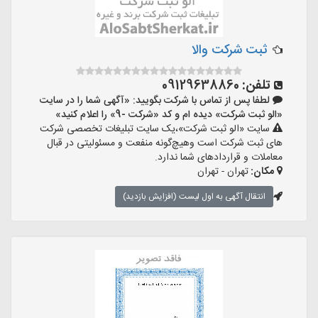
ثبت شرکت والا
تلفن:
09129638860
لطفا پس از تماس با شرکت بگویید: «آگهی شما را در سایت
«الو ثبت شرکت» دیده ام و کد «شرکت -9» را اعلام کنید»
سایت «الو ثبت شرکت»،یک سایت تبلیغات تخصصی شرکت
های ثبت شرکت است وهیچ‌گونه منفعت و مسئولیتی در قبال
معاملات و قراردادهای شما ندارد.
مکان:
تهران - تهران
انتقال آگهی به اول لیست (افزایش بازدید)