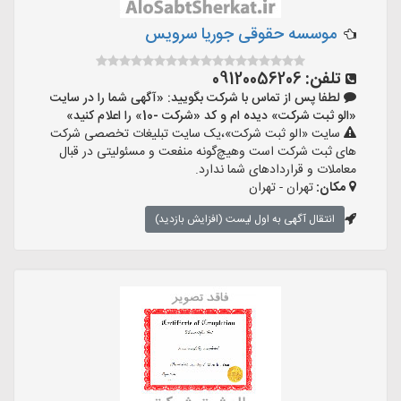
موسسه حقوقی جوریا سرویس
تلفن:
09120056206
لطفا پس از تماس با شرکت بگویید: «آگهی شما را در سایت
«الو ثبت شرکت» دیده ام و کد «شرکت -10» را اعلام کنید»
سایت «الو ثبت شرکت»،یک سایت تبلیغات تخصصی شرکت
های ثبت شرکت است وهیچ‌گونه منفعت و مسئولیتی در قبال
معاملات و قراردادهای شما ندارد.
مکان:
تهران - تهران
انتقال آگهی به اول لیست (افزایش بازدید)