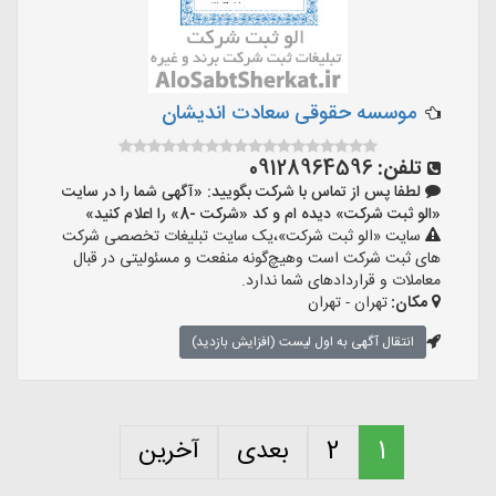
موسسه حقوقی سعادت اندیشان
تلفن:
09128964596
لطفا پس از تماس با شرکت بگویید: «آگهی شما را در سایت
«الو ثبت شرکت» دیده ام و کد «شرکت -8» را اعلام کنید»
سایت «الو ثبت شرکت»،یک سایت تبلیغات تخصصی شرکت
های ثبت شرکت است وهیچ‌گونه منفعت و مسئولیتی در قبال
معاملات و قراردادهای شما ندارد.
مکان:
تهران - تهران
انتقال آگهی به اول لیست (افزایش بازدید)
1
2
بعدی
آخرین