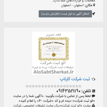
معاملات و قراردادهای شما ندارد.
مکان:
اصفهان - اصفهان
انتقال آگهی به اول لیست (افزایش بازدید)
ثبت شرکت کارتاپ
تلفن:
09143521190
لطفا پس از تماس با شرکت بگویید: «آگهی شما را در سایت
«الو ثبت شرکت» دیده ام و کد «شرکت -6» را اعلام کنید»
سایت «الو ثبت شرکت»،یک سایت تبلیغات تخصصی شرکت