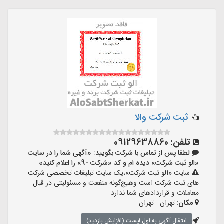
ثبت شرکت والا
تلفن:
09129638860
لطفا پس از تماس با شرکت بگویید: «آگهی شما را در سایت
«الو ثبت شرکت» دیده ام و کد «شرکت -9» را اعلام کنید»
سایت «الو ثبت شرکت»،یک سایت تبلیغات تخصصی شرکت
های ثبت شرکت است وهیچ‌گونه منفعت و مسئولیتی در قبال
معاملات و قراردادهای شما ندارد.
مکان:
تهران - تهران
انتقال آگهی به اول لیست (افزایش بازدید)