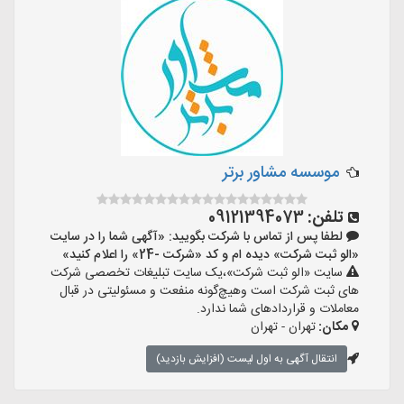
موسسه مشاور برتر
تلفن:
09121394073
لطفا پس از تماس با شرکت بگویید: «آگهی شما را در سایت
«الو ثبت شرکت» دیده ام و کد «شرکت -24» را اعلام کنید»
سایت «الو ثبت شرکت»،یک سایت تبلیغات تخصصی شرکت
های ثبت شرکت است وهیچ‌گونه منفعت و مسئولیتی در قبال
معاملات و قراردادهای شما ندارد.
مکان:
تهران - تهران
انتقال آگهی به اول لیست (افزایش بازدید)