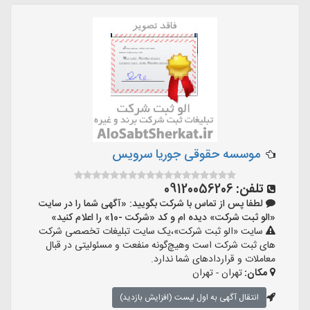
موسسه حقوقی جوریا سرویس
تلفن:
09120056206
لطفا پس از تماس با شرکت بگویید: «آگهی شما را در سایت
«الو ثبت شرکت» دیده ام و کد «شرکت -10» را اعلام کنید»
سایت «الو ثبت شرکت»،یک سایت تبلیغات تخصصی شرکت
های ثبت شرکت است وهیچ‌گونه منفعت و مسئولیتی در قبال
معاملات و قراردادهای شما ندارد.
مکان:
تهران - تهران
انتقال آگهی به اول لیست (افزایش بازدید)