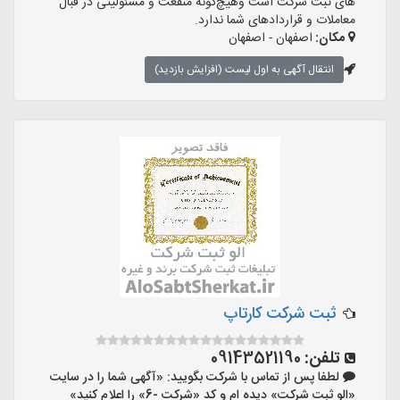
های ثبت شرکت است وهیچ‌گونه منفعت و مسئولیتی در قبال
معاملات و قراردادهای شما ندارد.
مکان:
اصفهان - اصفهان
انتقال آگهی به اول لیست (افزایش بازدید)
ثبت شرکت کارتاپ
تلفن:
09143521190
لطفا پس از تماس با شرکت بگویید: «آگهی شما را در سایت
«الو ثبت شرکت» دیده ام و کد «شرکت -6» را اعلام کنید»