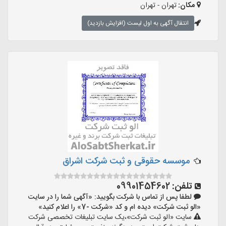
مکان:
تهران - تهران
انتقال آگهی به اول لیست (افزایش بازدید)
موسسه حقوقی و ثبت شرکت اشراق
تلفن:
09901454602
لطفا پس از تماس با شرکت بگویید: «آگهی شما را در سایت
«الو ثبت شرکت» دیده ام و کد «شرکت -7» را اعلام کنید»
سایت «الو ثبت شرکت»،یک سایت تبلیغات تخصصی شرکت