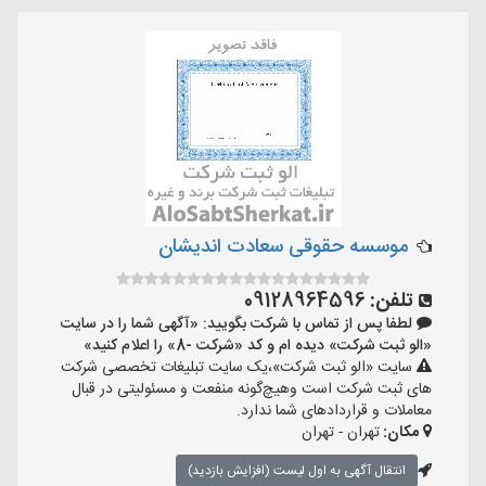
موسسه حقوقی سعادت اندیشان
تلفن:
09128964596
لطفا پس از تماس با شرکت بگویید: «آگهی شما را در سایت
«الو ثبت شرکت» دیده ام و کد «شرکت -8» را اعلام کنید»
سایت «الو ثبت شرکت»،یک سایت تبلیغات تخصصی شرکت
های ثبت شرکت است وهیچ‌گونه منفعت و مسئولیتی در قبال
معاملات و قراردادهای شما ندارد.
مکان:
تهران - تهران
انتقال آگهی به اول لیست (افزایش بازدید)