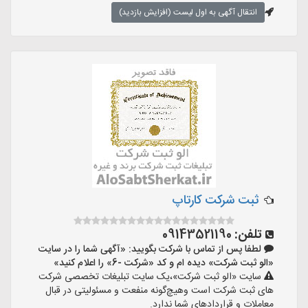
انتقال آگهی به اول لیست (افزایش بازدید)
ثبت شرکت کارتاپ
تلفن:
09143521190
لطفا پس از تماس با شرکت بگویید: «آگهی شما را در سایت
«الو ثبت شرکت» دیده ام و کد «شرکت -6» را اعلام کنید»
سایت «الو ثبت شرکت»،یک سایت تبلیغات تخصصی شرکت
های ثبت شرکت است وهیچ‌گونه منفعت و مسئولیتی در قبال
معاملات و قراردادهای شما ندارد.