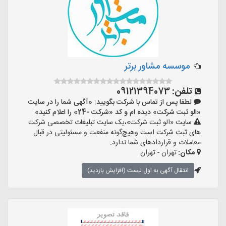
موسسه مشاور برتر
تلفن:
09121394073
لطفا پس از تماس با شرکت بگویید: «آگهی شما را در سایت
«الو ثبت شرکت» دیده ام و کد «شرکت -24» را اعلام کنید»
سایت «الو ثبت شرکت»،یک سایت تبلیغات تخصصی شرکت
های ثبت شرکت است وهیچ‌گونه منفعت و مسئولیتی در قبال
معاملات و قراردادهای شما ندارد.
مکان:
تهران - تهران
انتقال آگهی به اول لیست (افزایش بازدید)