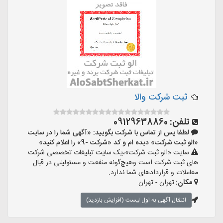
ثبت شرکت والا
تلفن:
09129638860
لطفا پس از تماس با شرکت بگویید: «آگهی شما را در سایت
«الو ثبت شرکت» دیده ام و کد «شرکت -9» را اعلام کنید»
سایت «الو ثبت شرکت»،یک سایت تبلیغات تخصصی شرکت
های ثبت شرکت است وهیچ‌گونه منفعت و مسئولیتی در قبال
معاملات و قراردادهای شما ندارد.
مکان:
تهران - تهران
انتقال آگهی به اول لیست (افزایش بازدید)