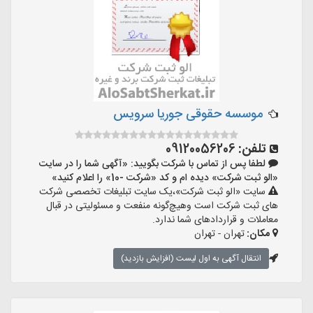
موسسه حقوقی جوریا سرویس
تلفن:
09120056206
لطفا پس از تماس با شرکت بگویید: «آگهی شما را در سایت
«الو ثبت شرکت» دیده ام و کد «شرکت -10» را اعلام کنید»
سایت «الو ثبت شرکت»،یک سایت تبلیغات تخصصی شرکت
های ثبت شرکت است وهیچ‌گونه منفعت و مسئولیتی در قبال
معاملات و قراردادهای شما ندارد.
مکان:
تهران - تهران
انتقال آگهی به اول لیست (افزایش بازدید)