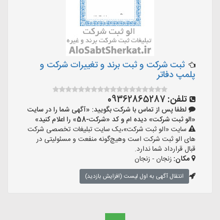
ثبت شرکت و ثبت برند و تغییرات شرکت و
پلمپ دفاتر
تلفن:
09362865287
لطفا پس از تماس با شرکت بگویید: «آگهی شما را در سایت
«الو ثبت شرکت» دیده ام و کد «شرکت-58» را اعلام کنید»
سایت «الو ثبت شرکت»،یک سایت تبلیغات تخصصی شرکت
های الو ثبت شرکت است وهیچ‌گونه منفعت و مسئولیتی در
قبال قرارداد شما ندارد.
مکان:
زنجان - زنجان
انتقال آگهی به اول لیست (افزایش بازدید)