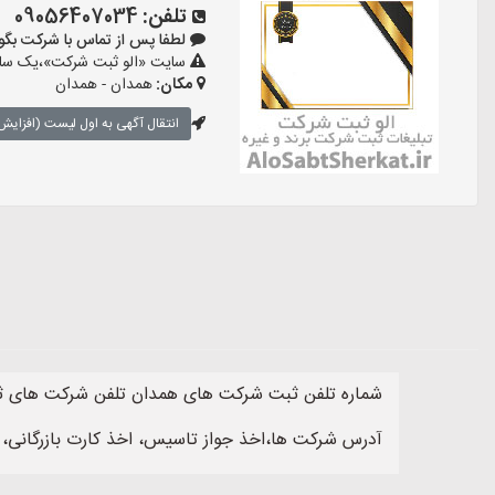
تلفن:
09056407034
لطفا پس از تماس با شرکت بگویید: «
سایت «الو ثبت شرکت»،یک سایت
مکان:
همدان - همدان
انتقال آگهی به اول لیست (افزایش 
شماره تلفن ثبت شرکت های همدان تلفن شرکت های ثب
آدرس شرکت ها،اخذ جواز تاسیس، اخذ کارت بازرگانی، 