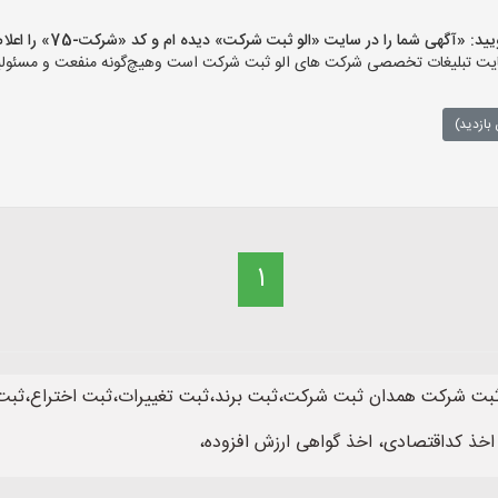
آگهی شما را در سایت «الو ثبت شرکت» دیده ام و کد «شرکت-75» را اعلام کنید»
 تبلیغات تخصصی شرکت های الو ثبت شرکت است وهیچ‌گونه منفعت و مسئولیتی د
بازدید)
1
ت شرکت همدان ثبت شرکت،ثبت برند،ثبت تغییرات،ثبت اختراع،ثبت ع
اخذ کداقتصادی، اخذ گواهی ارزش افزوده،